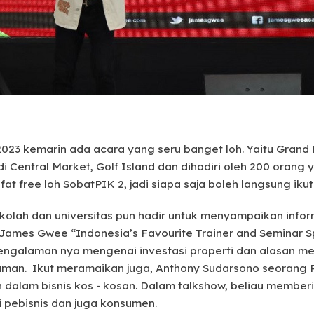
 2023 kemarin ada acara yang seru banget loh. Yaitu Gran
di Central Market, Golf Island dan dihadiri oleh 200 orang
sifat free loh SobatPIK 2, jadi siapa saja boleh langsung ik
sekolah dan universitas pun hadir untuk menyampaikan info
u, James Gwee “Indonesia’s Favourite Trainer and Seminar
galaman nya mengenai investasi properti dan alasan m
 aman. Ikut meramaikan juga, Anthony Sudarsono seorang P
alam bisnis kos - kosan. Dalam talkshow, beliau memberik
si pebisnis dan juga konsumen.