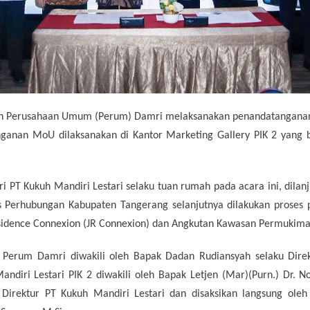
 dan Perusahaan Umum (Perum) Damri melaksanakan penandatangan
ganan MoU dilaksanakan di Kantor Marketing Gallery PIK 2 yang be
i PT Kukuh Mandiri Lestari selaku tuan rumah pada acara ini, dil
s Perhubungan Kabupaten Tangerang selanjutnya dilakukan proses
idence Connexion (JR Connexion) dan Angkutan Kawasan Permukiman
Perum Damri diwakili oleh Bapak Dadan Rudiansyah selaku Dir
ndiri Lestari PIK 2 diwakili oleh Bapak Letjen (Mar)(Purn.) Dr. 
irektur PT Kukuh Mandiri Lestari dan disaksikan langsung ole