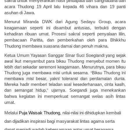
sakral untuk menyerahkan hasil pindapata dan sanghadana dari
acara Thudong 19 April lalu kepada 46 vihara dan 19 panti
asuhan di Jawa.
Menurut Miranda DWK dari Agung Sedayu Group, acara
keagamaan seperti ini disambut antusias, terbukti dengan
kehadiran ribuan umat. Prosesi sakral seperti penyalaan lilin,
pembacaan Paritta, dan pemberkahan oleh para Bhikkhu
Thudong membawa suasana damai dan penuh makna.
Ketua Umum Yayasan Sanggar Sinar Suci Soegiandi yang sejak
awal ikut menyambut para biksu Thudong menyebut momen itu
lebih dari sekadar seremoni keagamaan. Menurutnya, para biksu
Thudong juga membawa misi untuk sesama. “Biksu Thudong ini
membawa misi besar, yakni toleransi dan perdamaian dunia.
Mereka hadir memberi teladan soal kesederhanaan, cinta kasih,
dan semangat hidup,” ujarnya.
Soegandi juga menekankan
bahwa kegiatan ini memperkuat semangat welas asih lintas
umat.
Melalui
Puja Waisak Thudong
, nilai-nilai ini dihidupkan kembali
dan dijadikan inspirasi bagi masyarakat lintas agama serta
dapat menjadi wadah kebersamaan antar umat beragama