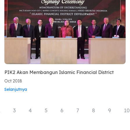
PIK2 Akan Membangun Islamic Financial District
Oct 2018
Selanjutnya
2
3
4
5
6
7
8
9
10