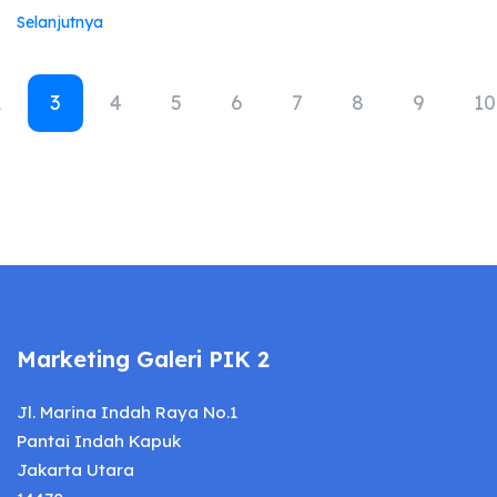
Selanjutnya
2
3
4
5
6
7
8
9
10
Marketing Galeri PIK 2
Jl. Marina Indah Raya No.1
Pantai Indah Kapuk
Jakarta Utara