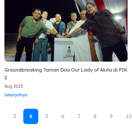
Groundbreaking Taman Doa Our Lady of Akita di PIK
2
Aug 2023
Selanjutnya
2
3
4
5
6
7
8
9
10