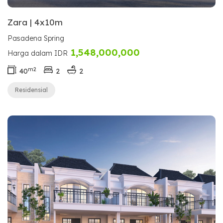
Zara | 4x10m
Pasadena Spring
1,548,000,000
Harga dalam IDR
m2
40
2
2
Residensial