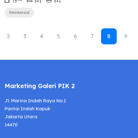
75
3+1
3+1
Residensial
2
3
4
5
6
7
8
9
Marketing Galeri PIK 2
Jl. Marina Indah Raya No.1
Pantai Indah Kapuk
Jakarta Utara
14470