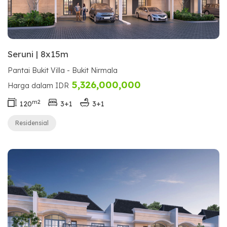
Seruni | 8x15m
Pantai Bukit Villa - Bukit Nirmala
5,326,000,000
Harga dalam IDR
m2
120
3+1
3+1
Residensial