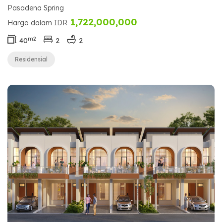
Pasadena Spring
1,722,000,000
Harga dalam IDR
m2
40
2
2
Residensial