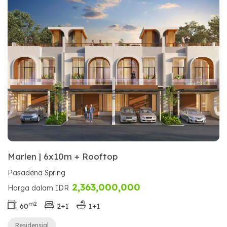
Marlen | 6x10m + Rooftop
Pasadena Spring
2,363,000,000
Harga dalam IDR
m2
60
2+1
1+1
Residensial