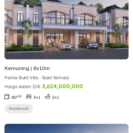
Kemuning | 8x10m
Pantai Bukit Villa - Bukit Nirmala
3,624,000,000
Harga dalam IDR
m2
80
3+1
2+1
Residensial