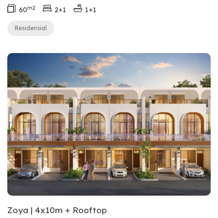
m2
60
2+1
1+1
Residensial
Zoya | 4x10m + Rooftop