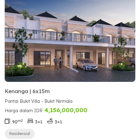
Kenanga | 6x15m
Pantai Bukit Villa - Bukit Nirmala
4,156,000,000
Harga dalam IDR
m2
90
3+1
3+1
Residensial