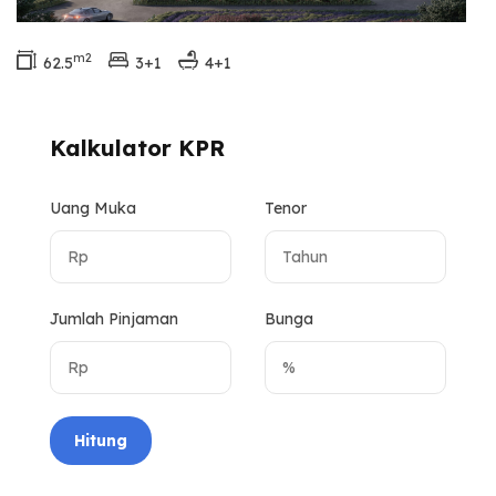
m2
62.5
3+1
4+1
Kalkulator KPR
Uang Muka
Tenor
Jumlah Pinjaman
Bunga
Hitung