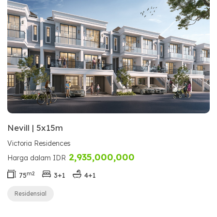
Nevill | 5x15m
Victoria Residences
2,935,000,000
Harga dalam IDR
m2
75
3+1
4+1
Residensial