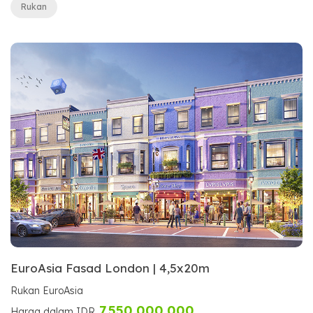
Rukan
EuroAsia Fasad London | 4,5x20m
Rukan EuroAsia
7,550,000,000
Harga dalam IDR