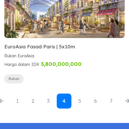
EuroAsia Fasad Paris | 5x10m
Rukan EuroAsia
3,800,000,000
Harga dalam IDR
Rukan
1
2
3
4
5
6
7