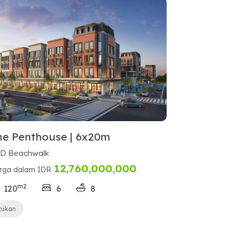
he Penthouse | 6x20m
D Beachwalk
12,760,000,000
rga dalam IDR
m2
120
6
8
Rukan