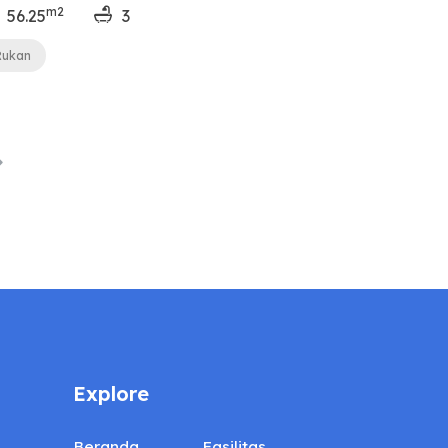
m2
56.25
3
Rukan
Explore
Beranda
Fasilitas