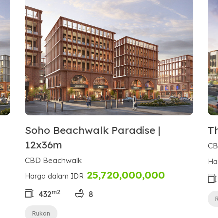
Soho Beachwalk Paradise |
T
12x36m
CB
CBD Beachwalk
Ha
25,720,000,000
Harga dalam IDR
m2
432
8
Rukan