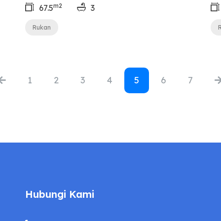
m2
67.5
3
Rukan
1
2
3
4
5
6
7
Hubungi Kami