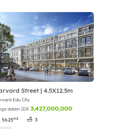
arvard Street | 4.5X12.5m
rvard Edu City
3,427,000,000
rga dalam IDR
m2
56.25
3